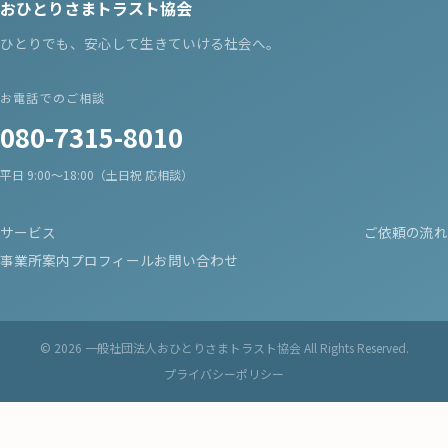
おひとりさまトラスト協会
ひとりでも、安心して生きていける社会へ。
お電話でのご相談
080-7315-8010
平日 9:00〜18:00（土日祝 応相談）
サービス
ご依頼の流れ
身元保証人代行（入院・手術）
事業所案内
プロフィール
お問い合わせ
身元保証人代行（老人ホーム・施設）
遺言サポート
事務委任(みまもりサポート)
© 2026 一般社団法人おひとりさまトラスト協会 All Rights Reserved.
日常生活支援
プライバシーポリシー
財産管理
死後事務委任（亡くなった後の手続きや作業のサポート）